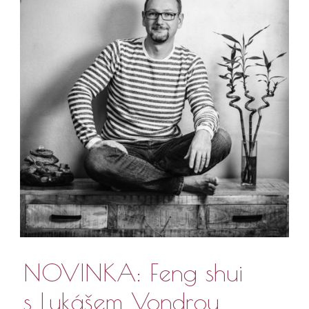
NOVINKA: Feng shui
s Lukášem Vondrou