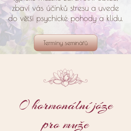
zbaví vás účinků stresu a uvede
do větší psychické pohody a klidu.
Termíny seminářů
O hormonální józe
pro muže