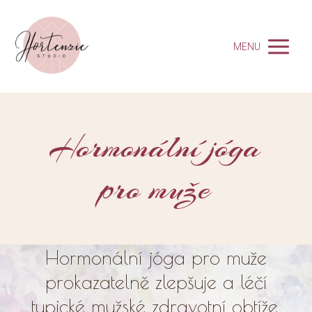
MENU
Hormonální jóga
pro muže
Hormonální jóga pro muže
prokazatelně zlepšuje a léčí
typické mužské zdravotní obtíže,