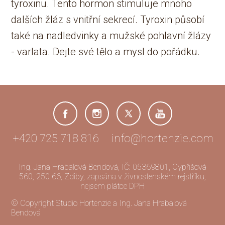
tyroxinu. Tento hormon stimuluje mnoho
dalších žláz s vnitřní sekrecí. Tyroxin působí
také na nadledvinky a mužské pohlavní žlázy
- varlata. Dejte své tělo a mysl do pořádku.
+420 725 718 816 info@hortenzie.com
Ing. Jana Hrabalová Bendová, IČ: 05369801, Cypřišová
560, 250 66, Zdiby, zapsána v živnostenském rejstříku,
nejsem plátce DPH
© Copyright Studio Hortenzie a Ing. Jana Hrabalová
Bendová