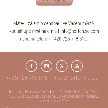
Máte-li zájem o seminář i ve Vašem městě,
kontaktujte mně na e-mail info@hortenzie.com
nebo na telefon + 420 725 718 816.
+420 725 718 816 info@hortenzie.com
Ing. Jana Hrabalová Bendová, IČ: 05369801, Cypřišová
560, 250 66, Zdiby, zapsána v živnostenském rejstříku,
nejsem plátce DPH