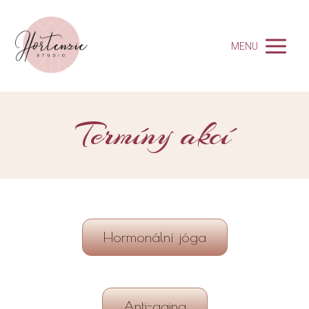
MENU
Termíny akcí
Hormonální jóga
Anti-aging