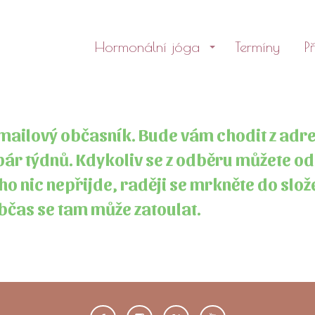
Hormonální jóga
Termíny
P
-mailový občasník. Bude vám chodit z adr
pár týdnů. Kdykoliv se z odběru můžete o
ho nic nepřijde, raději se mrkněte do slo
čas se tam může zatoulat.