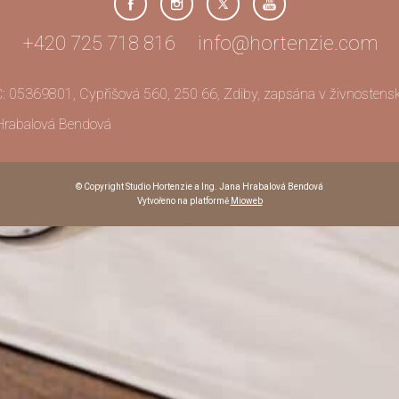
+420 725 718 816 info@hortenzie.com
Č: 05369801, Cypřišová 560, 250 66, Zdiby, zapsána v živnostensk
 Hrabalová Bendová
© Copyright Studio Hortenzie a Ing. Jana Hrabalová Bendová
Vytvořeno na platformě
Mioweb