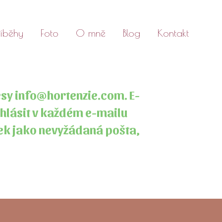
říběhy
Foto
O mně
Blog
Kontakt
esy info@hortenzie.com. E-
dhlásit v každém e-mailu
žek jako nevyžádaná pošta,