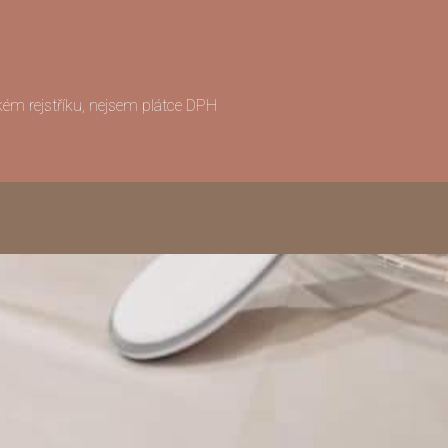
ém rejstříku, nejsem plátce DPH