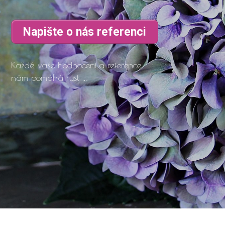
Napište o nás referenci
Každé vaše hodnocení a reference
nám pomáhá růst ...