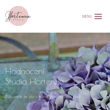
MENU
Hodnocení
Studia Hortenzie
Děkujeme že jste s námi, jsme za Vás rádi ...