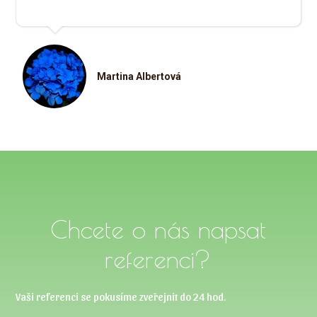
Martina Albertová
Chcete o nás napsat
referenci?
Vaši referenci se pokusíme zveřejnit do 24 hod.