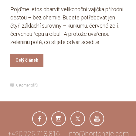
Pojďme letos obarvit velikonoční vajíčka přírodní
cestou – bez chemie. Budete potřebovat jen
čtyři základní suroviny – kurkumu, červené zelí,
červenou řepu a cibuli. A protože uvařenou
zeleninu poté, co slijete odvar scedíte –...
Celý článek
0
Komentářů
+420 725 718 816 info@hortenzie.com