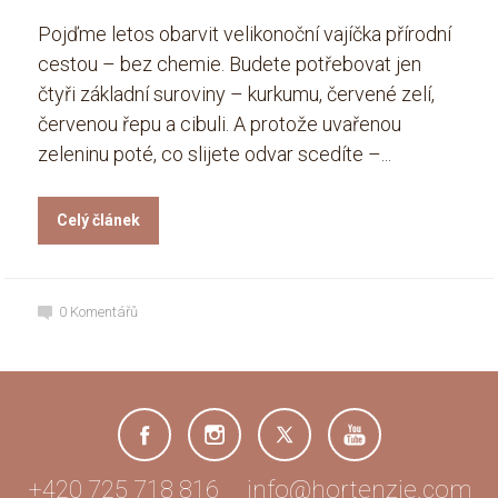
Pojďme letos obarvit velikonoční vajíčka přírodní
cestou – bez chemie. Budete potřebovat jen
čtyři základní suroviny – kurkumu, červené zelí,
červenou řepu a cibuli. A protože uvařenou
zeleninu poté, co slijete odvar scedíte –...
Celý článek
0
Komentářů
+420 725 718 816 info@hortenzie.com