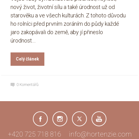
nový život, životní sílu a také úrodnost už od
starověku a ve všech kulturách. Z tohoto důvodu
ho rolníci před prvním zoráním do půdy každé
jaro zakopávali do země, aby jí přineslo
úrodnost....
Celý článek
0
Komentářů
+420 725 718 816 info@hortenzie.com