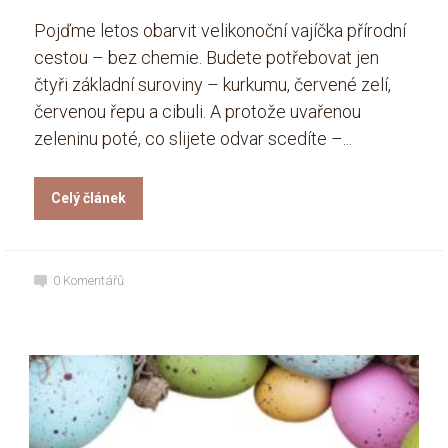
Pojďme letos obarvit velikonoční vajíčka přírodní
cestou – bez chemie. Budete potřebovat jen
čtyři základní suroviny – kurkumu, červené zelí,
červenou řepu a cibuli. A protože uvařenou
zeleninu poté, co slijete odvar scedíte –...
Celý článek
0
Komentářů