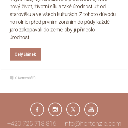
nový život, životní sílu a také úrodnost už od
starověku a ve všech kulturách. Z tohoto důvodu
ho rolníci před prvním zoráním do půdy každé
jaro zakopávali do země, aby jí přineslo
úrodnost....
Celý článek
0
Komentářů
+420 725 718 816 info@hortenzie.com