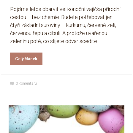
Pojďme letos obarvit velikonoční vajíčka přírodní
cestou – bez chemie. Budete potřebovat jen
čtyři základní suroviny – kurkumu, červené zelí,
červenou řepu a cibuli. A protože uvařenou
zeleninu poté, co slijete odvar scedíte –...
Celý článek
0
Komentářů