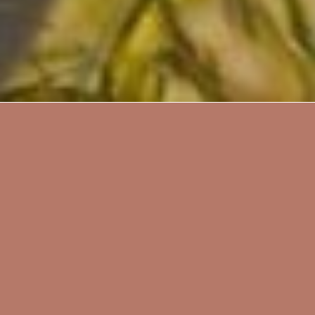
O myšlenkové očistě
Lektorka
Eva Kulhánková
zve ženy i muže, kteří mají
zájem poznat metodu, která se jmenuje
MYŠLENKOVÁ OČISTA
.