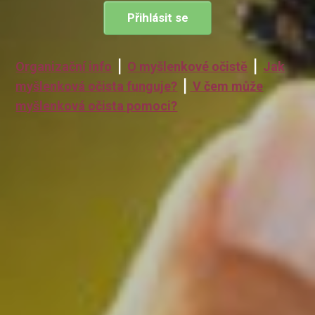
Přihlásit se
Organizační info
⎪
O myšlenkové očistě
⎪
Jak
myšlenková očista funguje?
⎪
V čem může
myšlenková očista pomoci?