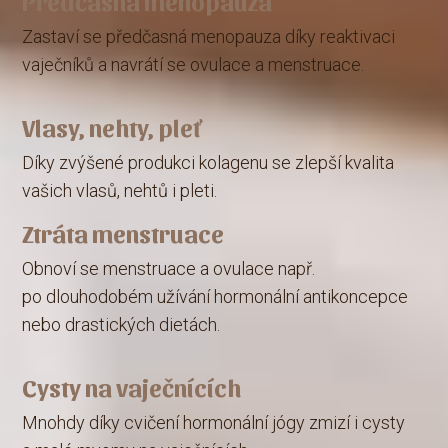
Předčasná menopauza
Zastaví se předčasná menopauza díky reaktivaci
vaječníků a navrátí se ovulace a menstruace.
Vlasy, nehty, pleť
Díky zvýšené produkci kolagenu se zlepší kvalita
vašich vlasů, nehtů i pleti.
Ztráta menstruace
Obnoví se menstruace a ovulace např.
po dlouhodobém užívání hormonální antikoncepce
nebo drastických dietách.
Cysty na vaječnících
Mnohdy díky cvičení hormonální jógy zmizí i cysty