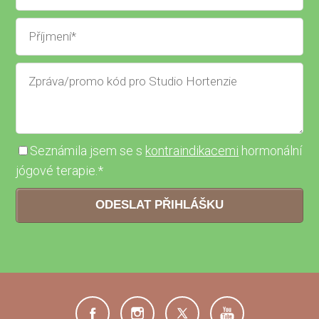
Seznámila jsem se s
kontraindikacemi
hormonální
jógové terapie.*
ODESLAT PŘIHLÁŠKU