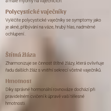
a malé myomy na vaječnících.
Polycystické vaječníky
Vyléčíte polycystické vaječníky se symptomy jako
je akné, přibývání na váze, hrubý hlas, nadměrné
ochlupení...
Štítná žláza
Zharmonizuje se činnost štítné žlázy, která ovlivňuje
řadu dalších žláz s vnitřní sekrecí včetně vaječníků.
Hmotnost
Díky správné hormonální rovnováze dochází při
pravidelném cvičení k úpravě vaší tělesné
hmotnosti.