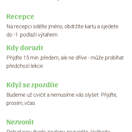
Recepce
Na recepci sdělte jméno, obdržíte kartu a sjedete
do -1. podlaží výtahem.
Kdy dorazit
Přijďte 15 min. předem, ale ne dříve - může probíhat
předchozí lekce.
Když se zpozdíte
Budeme už cvičit a nemusíme vás slyšet. Přijďte,
prosím, včas.
Nezvonit
Pokud jsou dveře zavřeny, nezvoňte. Vyčkejte