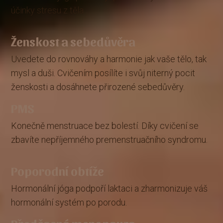
účinky stresu z těla.
Ženskost a sebedůvěra
Uvedete do rovnováhy a harmonie jak vaše tělo, tak
mysl a duši. Cvičením posílíte i svůj niterný pocit
ženskosti a dosáhnete přirozené sebedůvěry.
PMS
Konečně menstruace bez bolestí. Díky cvičení se
zbavíte nepříjemného premenstruačního syndromu.
Poporodní obtíže
Hormonální jóga podpoří laktaci a zharmonizuje váš
hormonální systém po porodu.