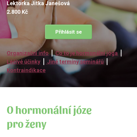
Lektorka Jitka Janešová
2.800 Kč
Přihlásit se
Organizační info
⎪
Co to je hormonální jóga
⎪
Léčivé účinky
⎪
Jiné termíny seminářů
⎪
Kontraindikace
O hormonální józe
pro ženy