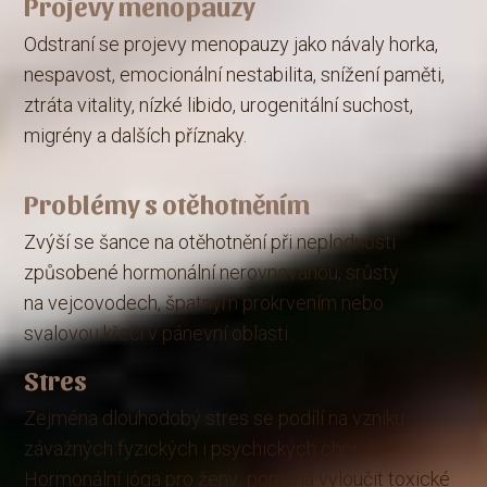
Projevy menopauzy
Odstraní se projevy menopauzy jako návaly horka,
nespavost, emocionální nestabilita, snížení paměti,
ztráta vitality, nízké libido, urogenitální suchost,
migrény a dalších příznaky.
Problémy s otěhotněním
Zvýší se šance na otěhotnění při neplodnosti
způsobené hormonální nerovnováhou, srůsty
na vejcovodech, špatným prokrvením nebo
svalovou křečí v pánevní oblasti.
Stres
Zejména dlouhodobý stres se podílí na vzniku
závažných fyzických i psychických chorob.
Hormonální jóga pro ženy pomáhá vyloučit toxické