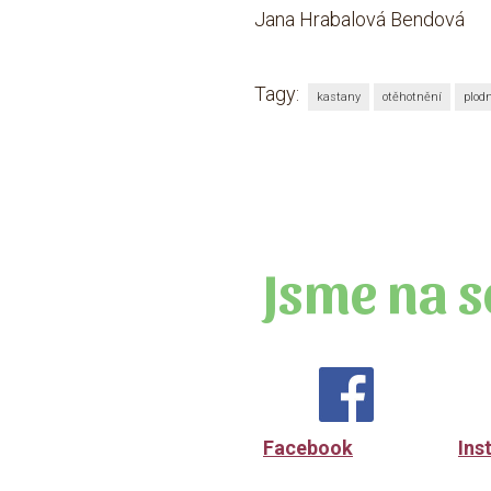
Jana Hrabalová Bendová
Tagy:
kastany
otěhotnění
plod
Jsme na s
Facebook
Ins