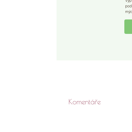
Vyp
pod
mý
Komentáře