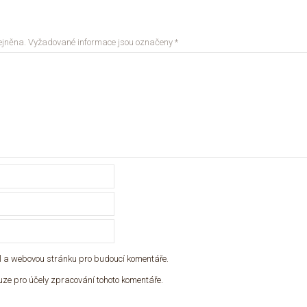
ejněna.
Vyžadované informace jsou označeny
*
ail a webovou stránku pro budoucí komentáře.
ze pro účely zpracování tohoto komentáře.