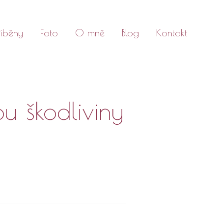
říběhy
Foto
O mně
Blog
Kontakt
u škodliviny