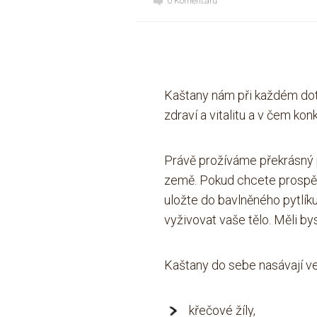
0 Komentářů
Kaštany nám při každém dotyk
zdraví a vitalitu a v čem ko
Právě prožíváme překrásný p
země.
Pokud chcete prospět s
uložte do bavlněného pytlíku
vyživovat vaše tělo
.
Měli by
Kaštany do sebe nasávají ve
křečové žíly,