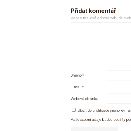
Přidat komentář
Vaše e-mailová adresa nebude zveř
Jméno
*
E-mail
*
Webová stránka
Uložit do prohlížeče jméno, e-m
Vaše osobní údaje budou použity pou