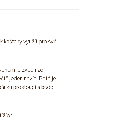
ak kaštany využít pro své
bychom je zvedli ze
eště jeden navíc. Poté je
ánku prostoupí a bude
ížích: