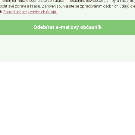
lněním formuláře souhlasíte se zasílám měsíčního newsletteru s tipy a radami, 
pořit své zdraví a krásu. Zároveň souhlasíte se zpracováním osobních údajů dl
ch
Zásad ochrany osobních údajů.
Odebírat e-mailový občasník