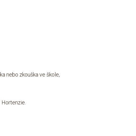
zka
nebo
zkouška ve škole
,
 Hortenzie.