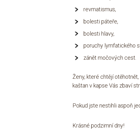
revmatismus,
bolesti páteře,
bolesti hlavy,
poruchy lymfatického 
zánět močových cest.
Ženy, které chtějí otěhotnět
kaštan v kapse Vás
zbaví st
Pokud jste nestihli aspoň j
Krásné podzimní dny
!