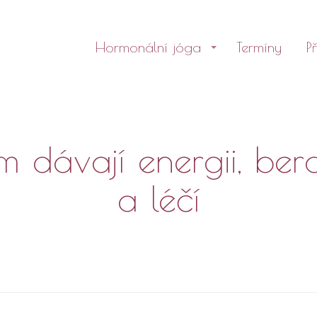
Hormonální jóga
Termíny
P
 dávají energii, bero
a léčí