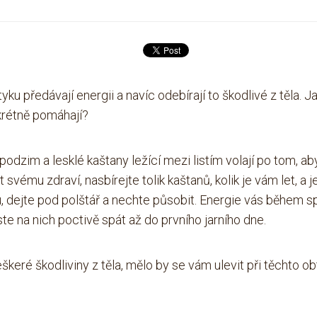
u předávají energii a navíc odebírají to škodlivé z těla. J
nkrétně pomáhají?
odzim a lesklé kaštany ležící mezi listím volají po tom, a
vému zdraví, nasbírejte tolik kaštanů, kolik je vám let, a
j
, dejte pod polštář a nechte
působit.
Energie vás během sp
ste na nich poctivě
spát až do prvního jarního dne.
škeré škodliviny z těla,
mělo by se vám ulevit při těchto obt