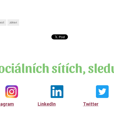
nost
zdravi
ociálních sítích, sled
tagram
LinkedIn
Twitter