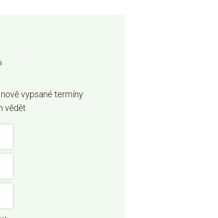
r
 nově vypsané termíny
m vědět.