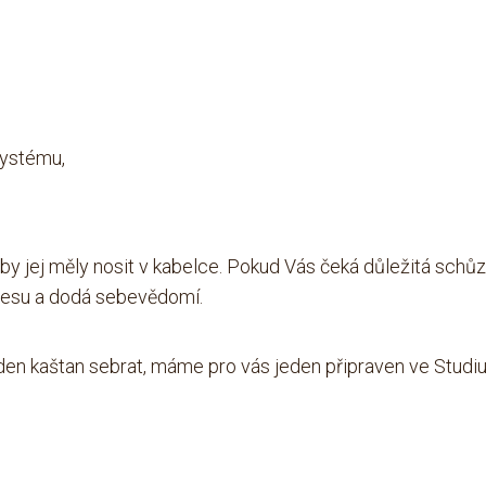
systému,
, by
jej měly
nosit v kabelce.
Pokud Vás čeká
důležitá schů
resu
a
dodá sebevědomí.
eden kaštan sebrat, máme
pro vás
jeden připraven ve Studiu