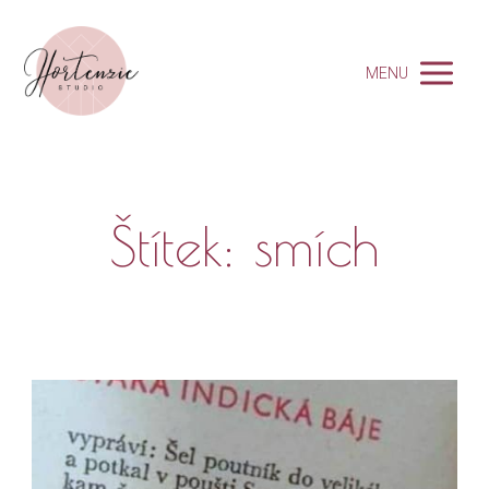
MENU
Štítek: smích