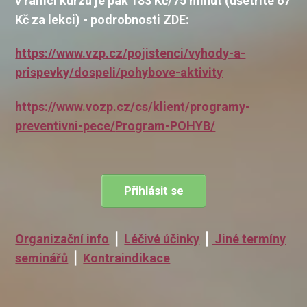
v rámci kurzu je pak 183 Kč/75 minut (ušetříte 67
Kč za lekci) - podrobnosti ZDE:
https://www.vzp.cz/pojistenci/
vyhody-a-
prispevky/dospeli/
pohybove-aktivity
https://www.vozp.cz/cs/klient/
programy-
preventivni-pece/
Program-POHYB/
Přihlásit se
Organizační info
⎪
Léčivé účinky
⎪
Jiné termíny
seminářů
⎪
Kontraindikace