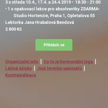
3 x středa 10.4., 17.4. a 24.4.2019 • 18:30 - 21:00
• 1
x opakovací lekce pro absolventky ZDARMA
•
Studio Hortenzie, Praha 1, Opletalova 55
Lektorka Jana Hrabalová Bendová
2 800 Kč
Přihlásit se
Organizační info
⎪
Co to je hormonální jóga
⎪
Léčivé účinky
⎪
Jiné termíny seminářů
⎪
Kontraindikace