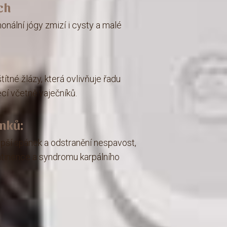
ch
nální jógy zmizí i cysty a malé
ítné žlázy, která ovlivňuje řadu
ecí včetně vaječníků.
nků:
pší spánek a odstranění nespavost,
ntinence a syndromu karpálního