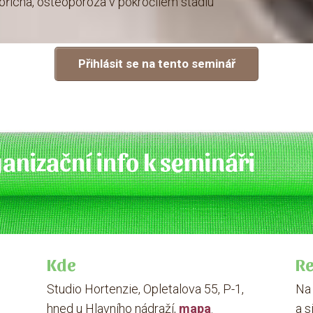
 břicha, osteoporóza v pokročilém stádiu
Přihlásit se na tento seminář
anizační info k semináři
Kde
R
Studio Hortenzie, Opletalova 55, P-1,
Na 
hned u Hlavního nádraží,
mapa
.
a s