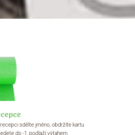
ecepce
recepci sdělte jméno, obdržíte kartu
jedete do -1. podlaží výtahem.