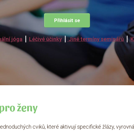
Přihlásit se
ální jóga
⎪
Léčivé účinky
⎪
Jiné termíny seminářů
⎪
K
pro ženy
ednoduchých cviků, které aktivují specifické žlázy, vyrovn