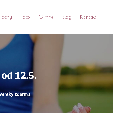
říběhy
Foto
O mně
Blog
Kontakt
 od 12.5.
olventky zdarma