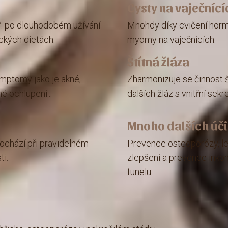
Cysty na vaječnící
. po dlouhodobém užívání
Mnohdy díky cvičení hormo
ckých dietách.
myomy na vaječnících.
Štítná žláza
ymptomy jako je akné,
Zharmonizuje se činnost št
é ochlupení...
dalších žláz s vnitřní sekr
Mnoho dalších úči
ochází při pravidelném
Prevence osteoporózy, le
ti.
zlepšení a prevence inko
tunelu...