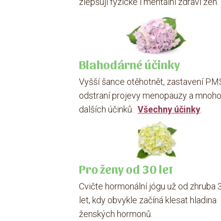
zlepšují fyzické i mentální zdraví žen.
Blahodárné účinky
Vyšší šance otěhotnět, zastavení PM
odstraní projevy menopauzy a mnoh
dalších účinků.
Všechny účinky
.
Pro ženy od 30 let
Cvičte hormonální jógu už od zhruba 
let, kdy obvykle začíná klesat hladina
ženských hormonů.