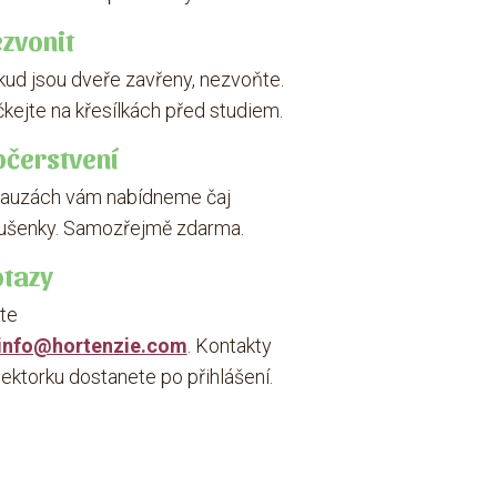
zvonit
ud jsou dveře zavřeny, nezvoňte.
kejte na křesílkách před studiem.
čerstvení
pauzách vám nabídneme čaj
sušenky. Samozřejmě zdarma.
tazy
te
info@hortenzie.com
. Kontakty
lektorku dostanete po přihlášení.