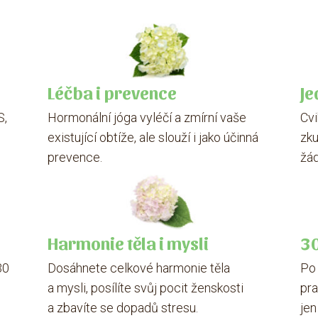
Léčba i prevence
Je
S,
Hormonální jóga vyléčí a zmírní vaše
Cvi
o
existující obtíže, ale slouží i jako účinná
zku
prevence.
žád
Harmonie těla i mysli
30
30
Dosáhnete celkové harmonie těla
Po
a mysli, posílíte svůj pocit ženskosti
pra
a zbavíte se dopadů stresu.
jen