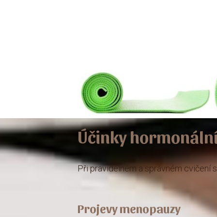
Účinky hormonální
Při pravidelném a správném cvičení se
Projevy menopauzy