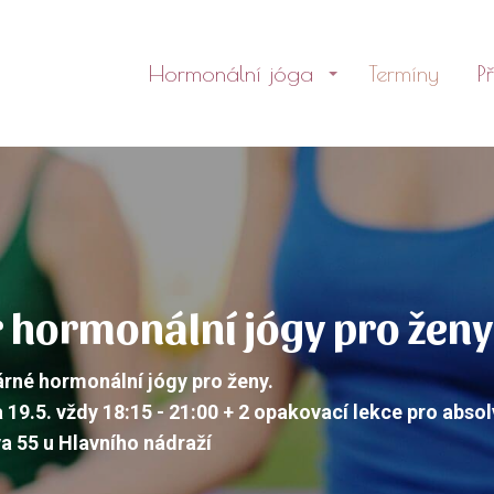
Hormonální jóga
Termíny
P
hormonální jógy pro ženy
rné hormonální jógy pro ženy.
 a 19.5. vždy 18:15 - 21:00 + 2 opakovací lekce pro abs
a 55 u Hlavního nádraží