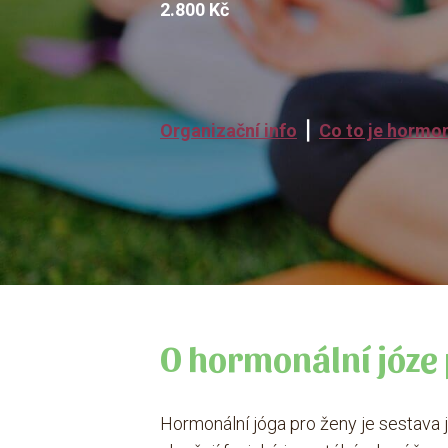
2.800 Kč
Organizační info
⎪
Co to je hormon
O hormonální józe 
Hormonální jóga pro ženy je sestava j