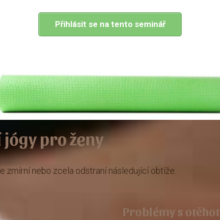
Přihlásit se na tento seminář
 jógy pro ženy
 zmírní nebo zcela odstraní následující obtíže.
Problémy s otěho