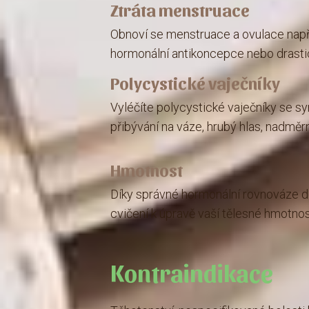
Ztráta menstruace
Obnoví se menstruace a ovulace např
hormonální antikoncepce nebo drasti
Polycystické vaječníky
Vyléčíte polycystické vaječníky se s
přibývání na váze, hrubý hlas, nadměrn
Hmotnost
Díky správné hormonální rovnováze d
cvičení k úpravě vaší tělesné hmotnos
Kontraindikace