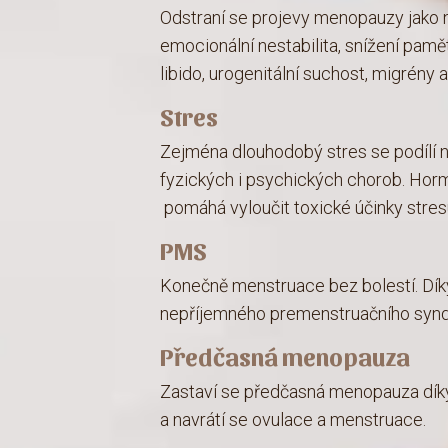
Odstraní se projevy menopauzy jako n
emocionální nestabilita, snížení paměti,
libido, urogenitální suchost, migrény a
Stres
Zejména dlouhodobý stres se podílí 
fyzických i psychických chorob. Horm
pomáhá vyloučit toxické účinky stresu
PMS
Konečně menstruace bez bolestí. Díky
nepříjemného premenstruačního syn
Předčasná menopauza
Zastaví se předčasná menopauza díky
a navrátí se ovulace a menstruace.