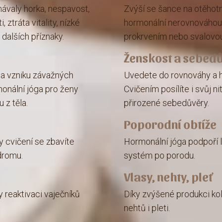
ávaly horka, nespavost,
Zvýší se šance na otěhot
 ztráta vitality, nízké
hormonální nerovnováhou
 dalších příznaky.
prokrvením nebo svalovou 
Ženskost a sebed
na vzniku závažných
Uvedete do rovnováhy a ha
onální jóga pro ženy
Cvičením posílíte i svůj n
 z těla.
přirozené sebedůvěry.
Poporodní obtíže
 cvičení se zbavíte
Hormonální jóga podpoří l
dromu.
systém po porodu.
Vlasy, nehty, pleť
 reaktivaci vaječníků
Díky zvýšené produkci kol
nehtů i pleti.