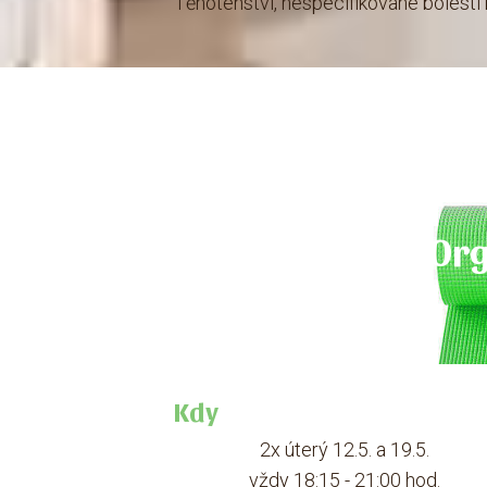
Těhotenství, nespecifikované bolesti
Org
Kdy
2x úterý 12.5. a 19.5.
vždy 18:15 - 21:00 hod.