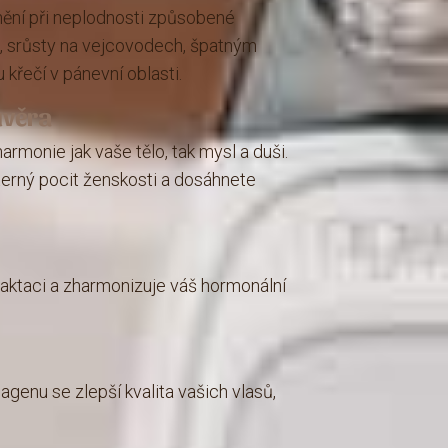
nění při neplodnosti způsobené
, srůsty na vejcovodech, špatným
křečí v pánevní oblasti.
ůvěra
rmonie jak vaše tělo, tak mysl a duši.
iterný pocit ženskosti a dosáhnete
aktaci a zharmonizuje váš hormonální
agenu se zlepší kvalita vašich vlasů,