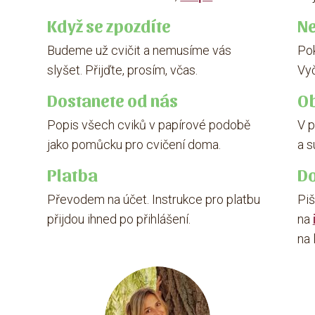
Když se zpozdíte
Ne
Budeme už cvičit a nemusíme vás
Pok
slyšet. Přijďte, prosím, včas.
Vyč
Dostanete od nás
Ob
Popis všech cviků v papírové podobě
V 
jako pomůcku pro cvičení doma.
a 
Platba
Do
Převodem na účet. Instrukce pro platbu
Piš
přijdou ihned po přihlášení.
na
na 